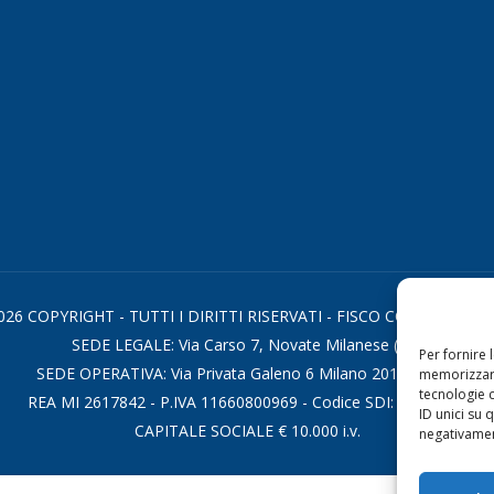
026 COPYRIGHT - TUTTI I DIRITTI RISERVATI - FISCO CONSULTING S
SEDE LEGALE: Via Carso 7, Novate Milanese (MI)
Per fornire 
SEDE OPERATIVA: Via Privata Galeno 6 Milano 20126 - (MI)
memorizzare
tecnologie 
REA MI 2617842 - P.IVA 11660800969 - Codice SDI: KRRH6B9
ID unici su 
CAPITALE SOCIALE € 10.000 i.v.
negativament