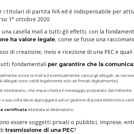
 i titolari di partita IVA ed è indispensabile per atti
rso 1° ottobre 2020.
 una casella mail a tutti gli effetti, con la fondamen
, come se fosse una raccomanda
ne ha valore legale
o di creazione, invio e ricezione di una PEC e quali 
 tutti fondamentali
per garantire che la comunicaz
ialmente scrive la mail ed eventualmente carica gli allegati, se neces
 allegati sono validi legalmente solo se firmati digitalmente);
e è intestatario, che impacchetta il messaggio preparato dal mittente;
ale a sua volta deve appoggiarsi ad un gestore di posta elettronica certi
a certificata
intestata al destinatario.
sono essere soggetti privati o pubblici, imprese, enti
 di
?
trasmissione di una PEC