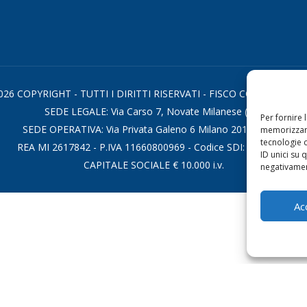
026 COPYRIGHT - TUTTI I DIRITTI RISERVATI - FISCO CONSULTING S
SEDE LEGALE: Via Carso 7, Novate Milanese (MI)
Per fornire 
SEDE OPERATIVA: Via Privata Galeno 6 Milano 20126 - (MI)
memorizzare
tecnologie 
REA MI 2617842 - P.IVA 11660800969 - Codice SDI: KRRH6B9
ID unici su 
CAPITALE SOCIALE € 10.000 i.v.
negativament
Ac