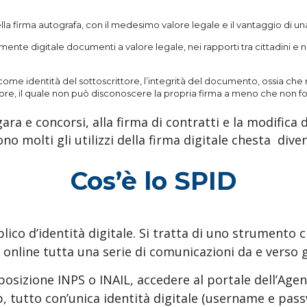
lla firma autografa, con il medesimo valore legale e il vantaggio di un
nte digitale documenti a valore legale, nei rapporti tra cittadini e n
a come identità del sottoscrittore, l’integrità del documento, ossia ch
ore, il quale non può disconoscere la propria firma a meno che non fo
ra e concorsi, alla firma di contratti e la modifica d
no molti gli utilizzi della firma digitale chesta dive
Cos’è lo SPID
co d’identità digitale. Si tratta di uno strumento ch
online tutta una serie di comunicazioni da e verso gl
 posizione INPS o INAIL, accedere al portale dell’Agen
p, tutto con’unica identità digitale (username e pas